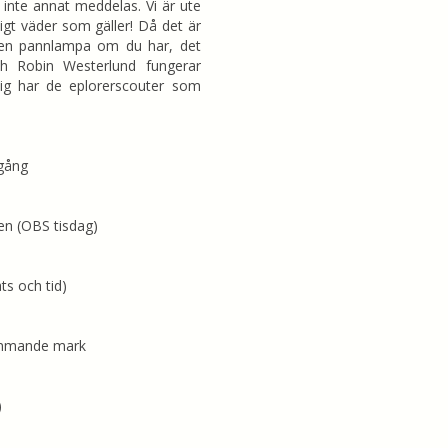
inte annat meddelas. Vi är ute
ligt väder som gäller! Då det är
 en pannlampa om du har, det
och Robin Westerlund fungerar
ig har de eplorerscouter som
igång
en (OBS tisdag)
ts och tid)
rämmande mark
)