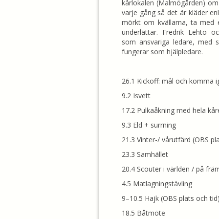
kårlokalen (Malmögården) om 
varje gång så det är kläder en
mörkt om kvällarna, ta med
underlättar. Fredrik Lehto 
som ansvariga ledare, med s
fungerar som hjälpledare.
26.1 Kickoff: mål och komma 
9.2 Isvett
17.2 Pulkaåkning med hela kår
9.3 Eld + surrning
21.3 Vinter-/ vårutfärd (OBS pla
23.3 Samhället
20.4 Scouter i världen / på f
4.5 Matlagningstävling
9–10.5 Hajk (OBS plats och tid
18.5 Båtmöte