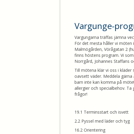
Vargunge-pro
Vargungarna träffas jämna ve
För det mesta håller vi möten i 
Malmögården, Vörågatan 2 (h
finns höstens program. Vi som 
Norrgård, Johannes Staffans oc
Till mötena klär vi oss i kläde
oavsett väder. Meddela gärna 
barn inte kan komma på mötet.
allergier och specialbehov. Ta
frågor!
19.1 Terminsstart och isvett
2.2 Pyssel med läder och tyg
16.2 Orientering