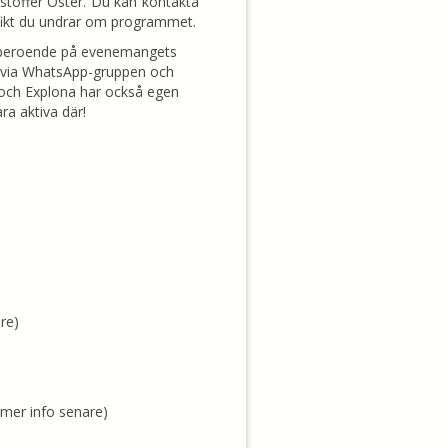
istoffer Öster. Du kan kontakta
fikt du undrar om programmet.
a beroende på evenemangets
r via WhatsApp-gruppen och
 och Explona har också egen
a aktiva där!
re)
(mer info senare)