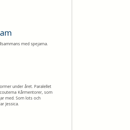
ram
 tillsammans med spejarna.
former under året. Paralellet
couterna Kårmentorer, som
ngar med. Som lots och
ar Jessica.