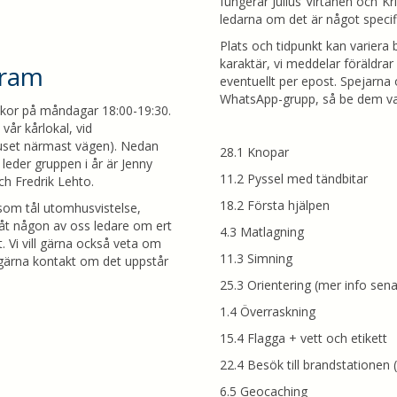
fungerar Julius Virtanen och Kr
ledarna om det är något speci
Plats och tidpunkt kan varier
karaktär, vi meddelar föräldra
gram
eventuellt per epost. Spejarna
WhatsApp-grupp, så be dem var
ckor på måndagar 18:00-19:30.
vår kårlokal, vid
uset närmast vägen). Nedan
28.1 Knopar
leder gruppen i år är Jenny
11.2 Pyssel med tändbitar
h Fredrik Lehto.
18.2 Första hjälpen
r som tål utomhusvistelse,
åt någon av oss ledare om ert
4.3 Matlagning
 Vi vill gärna också veta om
11.3 Simning
 gärna kontakt om det uppstår
25.3 Orientering (mer info sena
1.4 Överraskning
15.4 Flagga + vett och etikett
22.4 Besök till brandstationen 
6.5 Geocaching