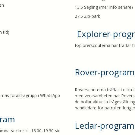
en
13.5 Segling (mer info senare)
27.5 Zip-park
Explorer-prog
 tid)
Explorerscouterna har träffar
Rover-program
Roverscouterna träffas i olika 
rnas föräldragrupp i WhatsApp
med verksamheten har Rovers
de bollar aktuella frågeställni
handledare för patrullen funger
gram
Ledar-program
mna veckor kl. 18.00-19.30 vid