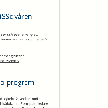
iSSc våren
urser och evenemang som
ommenderar våra scouter och
nemang hittar ni
lsekalender/
lo-program
d cykeln 2 veckor möte – 1
 kårlokalen. Som patrulledare