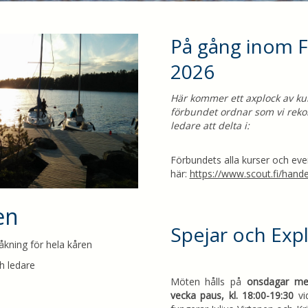
På gång inom F
2026
Här kommer ett axplock av k
förbundet ordnar som vi rek
ledare att delta i:
Förbundets alla kurser och eve
här:
https://www.scout.fi/hande
en
Spejar och Exp
åkning för hela kåren
h ledare
Möten hålls på
onsdagar me
vecka paus, kl. 18:00-19:30
vid