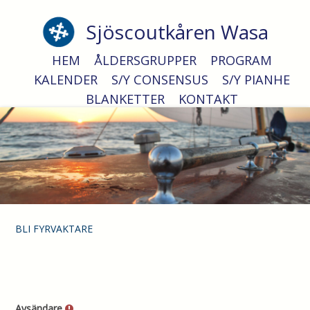
Sjöscoutkåren Wasa
Fyrvaktare
HEM
ÅLDERSGRUPPER
PROGRAM
KALENDER
S/Y CONSENSUS
S/Y PIANHE
BLANKETTER
KONTAKT
BLI FYRVAKTARE
Avsändare