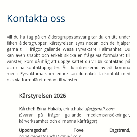
Kontakta oss
Vill du ha tag på en åldersgruppsansvarig tar du en titt under
fliken
åldersgrupper
, kårstyrelsen syns nedan och de hjälper
gärna till i frågor gällande Wasa Fyrvaktare i allmänhet. Du
kan även snabbt och enkelt skicka en fråga via formuläret till
vänster, kom då ihåg att uppge sättet du vill bli kontaktad på
och dina kontaktuppgifter. Är du intresserad av att komma
med i Fyrvaktarna som ledare kan du enkelt ta kontakt med
oss via formuläret nedan till vänster.
Kårstyrelsen 2026
Kårchef: Erina Hakala,
erina.hakala
(at)gmail.com
(Svarar på frågor gällande medlemsansökningar,
kårverksamhet och allmänna kårfrågor)
Uppdragschef: Tove Engstrand
,
tove04engstrand(at)gmail.com