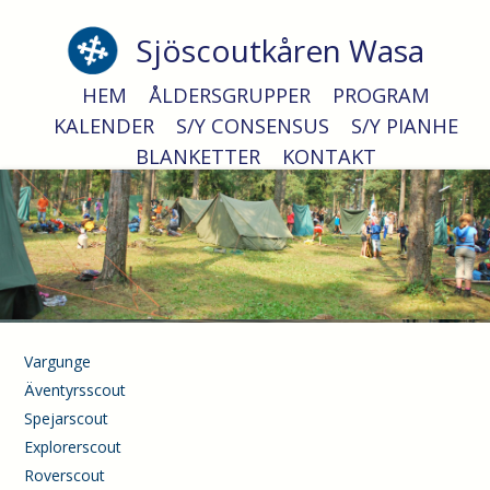
Sjöscoutkåren Wasa
Fyrvaktare
HEM
ÅLDERSGRUPPER
PROGRAM
KALENDER
S/Y CONSENSUS
S/Y PIANHE
BLANKETTER
KONTAKT
Vargunge
Äventyrsscout
Spejarscout
Explorerscout
Roverscout